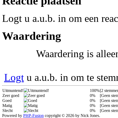
Reactie plaatsen
Logt u a.u.b. in om een react
Waardering
Waardering is allee
Logt
u a.u.b. in om te ste
Uitmuntend!
100%
[2 stemme
Zeer goed
0%
[Geen ste
Goed
0%
[Geen ste
Matig
0%
[Geen ste
Slecht
0%
[Geen ste
Powered by
PHP-Fusion
copyright © 2026 by Nick Jones.