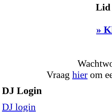
Lid
» K
Wachtwo
Vraag
hier
om ee
DJ Login
DJ login