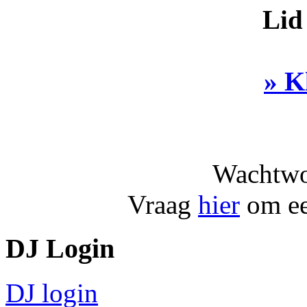
Lid
» K
Wachtwo
Vraag
hier
om ee
DJ Login
DJ login