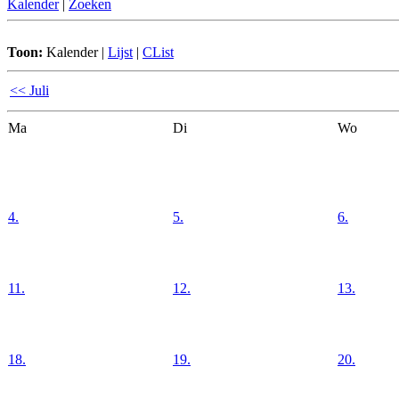
Kalender
|
Zoeken
Toon:
Kalender
|
Lijst
|
CList
<< Juli
Ma
Di
Wo
4.
5.
6.
11.
12.
13.
18.
19.
20.