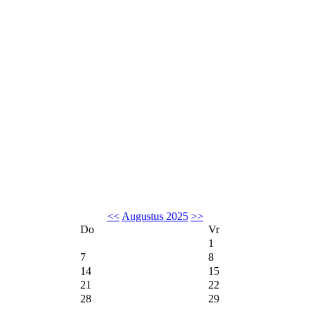
<<
Augustus 2025
>>
Do
Vr
1
7
8
14
15
21
22
28
29