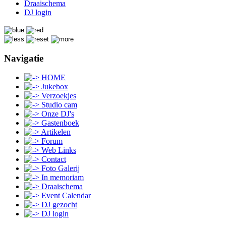
Draaischema
DJ login
Navigatie
HOME
Jukebox
Verzoekjes
Studio cam
Onze DJ's
Gastenboek
Artikelen
Forum
Web Links
Contact
Foto Galerij
In memoriam
Draaischema
Event Calendar
DJ gezocht
DJ login