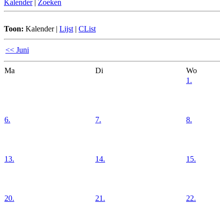
Kalender
|
Zoeken
Toon:
Kalender
|
Lijst
|
CList
<< Juni
Ma
Di
Wo
1.
6.
7.
8.
13.
14.
15.
20.
21.
22.