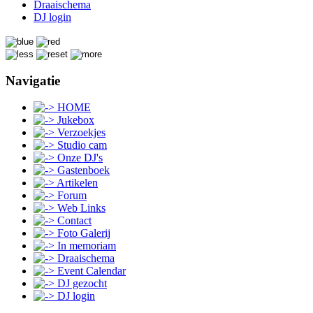
Draaischema
DJ login
Navigatie
HOME
Jukebox
Verzoekjes
Studio cam
Onze DJ's
Gastenboek
Artikelen
Forum
Web Links
Contact
Foto Galerij
In memoriam
Draaischema
Event Calendar
DJ gezocht
DJ login