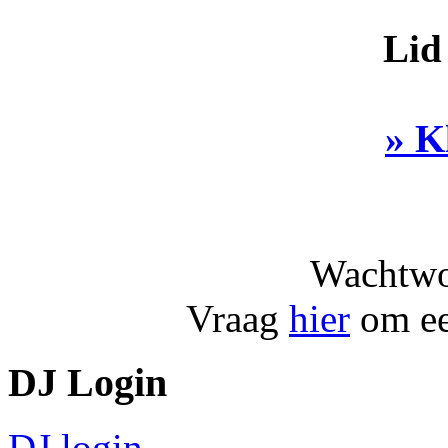
Lid
» K
Wachtwo
Vraag
hier
om ee
DJ Login
DJ login