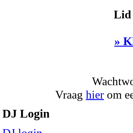
Lid
» K
Wachtwo
Vraag
hier
om ee
DJ Login
DJ login