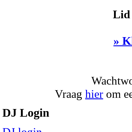
Lid
» K
Wachtwo
Vraag
hier
om ee
DJ Login
DJ login