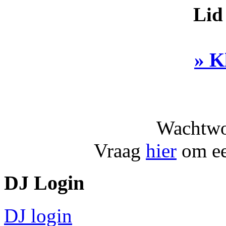
Lid
» K
Wachtwo
Vraag
hier
om ee
DJ Login
DJ login