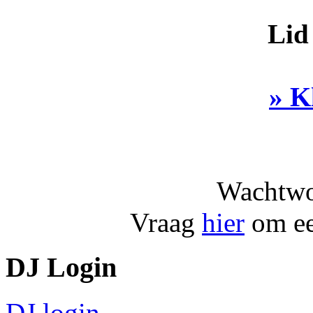
Lid
» K
Wachtwo
Vraag
hier
om ee
DJ Login
DJ login