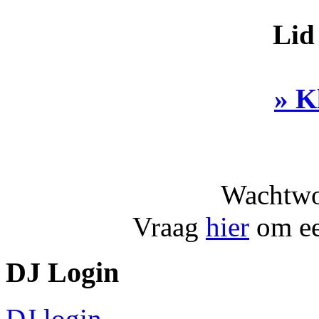
Lid
» K
Wachtwo
Vraag
hier
om ee
DJ Login
DJ login