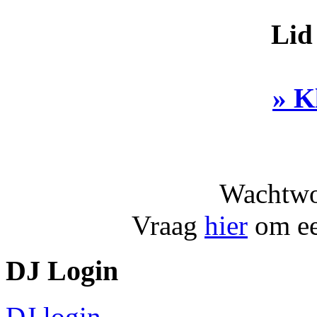
Lid
» K
Wachtwo
Vraag
hier
om ee
DJ Login
DJ login