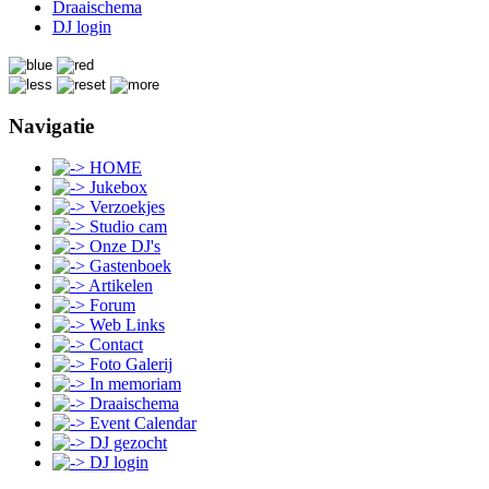
Draaischema
DJ login
Navigatie
HOME
Jukebox
Verzoekjes
Studio cam
Onze DJ's
Gastenboek
Artikelen
Forum
Web Links
Contact
Foto Galerij
In memoriam
Draaischema
Event Calendar
DJ gezocht
DJ login