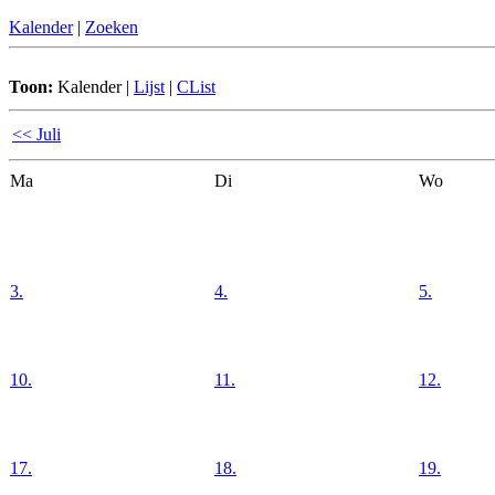
Kalender
|
Zoeken
Toon:
Kalender
|
Lijst
|
CList
<< Juli
Ma
Di
Wo
3.
4.
5.
10.
11.
12.
17.
18.
19.