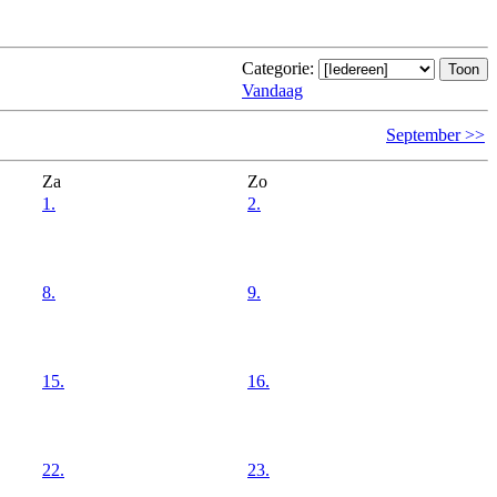
Categorie:
Vandaag
September >>
Za
Zo
1.
2.
8.
9.
15.
16.
22.
23.