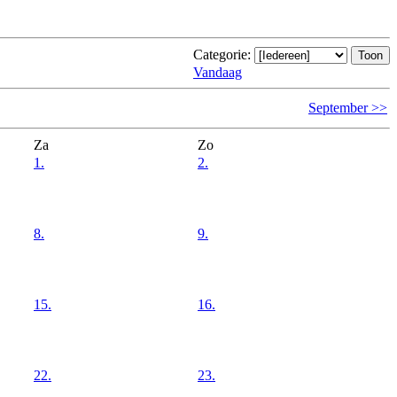
Categorie:
Vandaag
September >>
Za
Zo
1.
2.
8.
9.
15.
16.
22.
23.