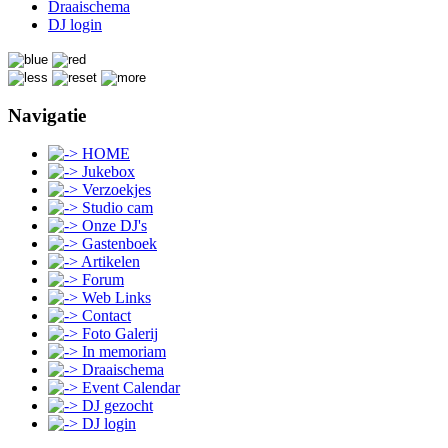
Draaischema
DJ login
Navigatie
HOME
Jukebox
Verzoekjes
Studio cam
Onze DJ's
Gastenboek
Artikelen
Forum
Web Links
Contact
Foto Galerij
In memoriam
Draaischema
Event Calendar
DJ gezocht
DJ login