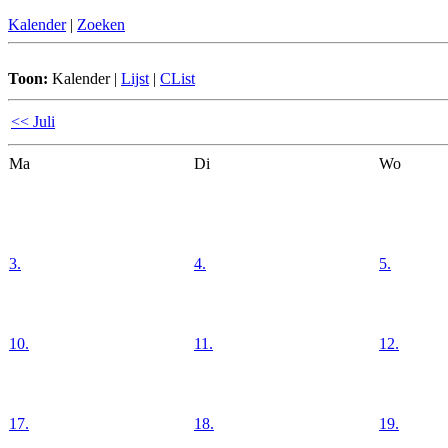
Kalender
|
Zoeken
Toon:
Kalender
|
Lijst
|
CList
<< Juli
Ma
Di
Wo
3.
4.
5.
10.
11.
12.
17.
18.
19.