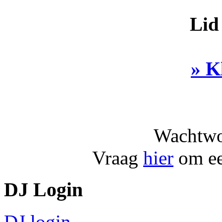
Lid
» K
Wachtwo
Vraag
hier
om ee
DJ Login
DJ login