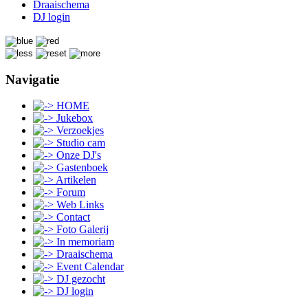
Draaischema
DJ login
Navigatie
HOME
Jukebox
Verzoekjes
Studio cam
Onze DJ's
Gastenboek
Artikelen
Forum
Web Links
Contact
Foto Galerij
In memoriam
Draaischema
Event Calendar
DJ gezocht
DJ login