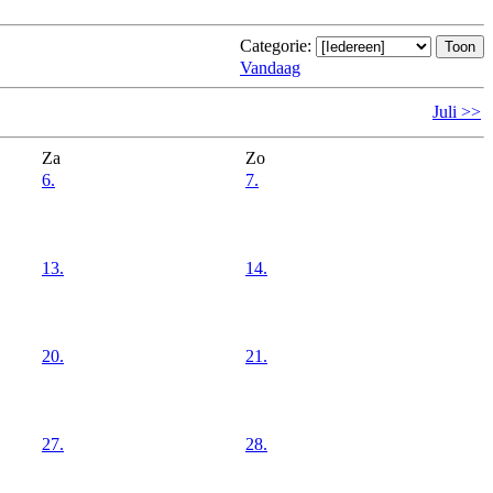
Categorie:
Vandaag
Juli >>
Za
Zo
6.
7.
13.
14.
20.
21.
27.
28.