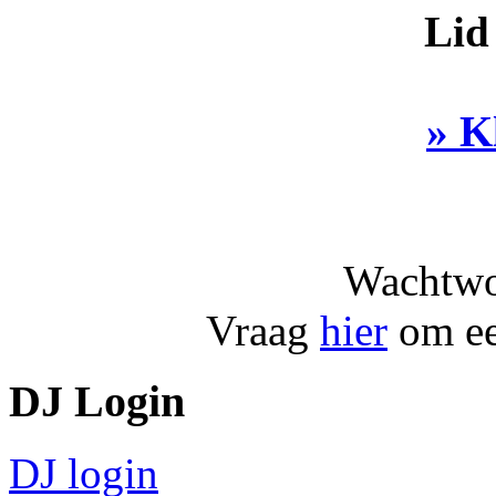
Lid
» K
Wachtwo
Vraag
hier
om ee
DJ Login
DJ login