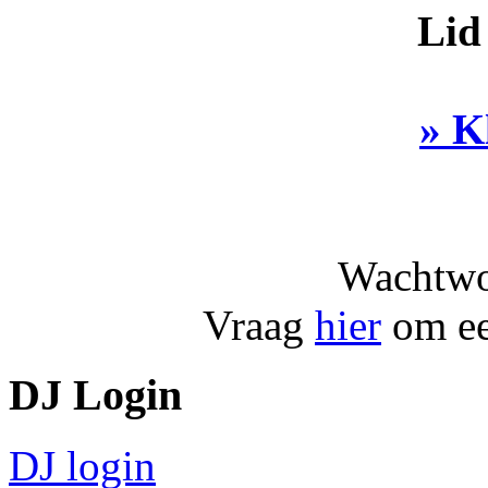
Lid
» K
Wachtwo
Vraag
hier
om ee
DJ Login
DJ login