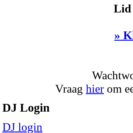
Lid
» K
Wachtwo
Vraag
hier
om ee
DJ Login
DJ login